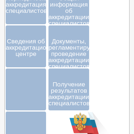
аккредитация
информация
специалистов
об
аккредитации
специалистов
Сведения об
Документы,
аккредитационном
регламентирующие
центре
проведение
аккредитации
специалистов
Получение
результатов
аккредитации
специалистов