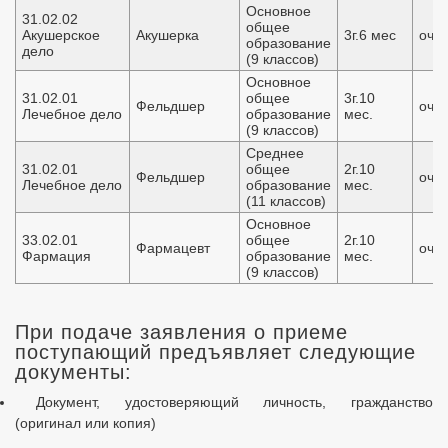
Основное
31.02.02
общее
Акушерское
Акушерка
3г.6 мес
очн
образование
дело
(9 классов)
Основное
31.02.01
общее
3г.10
Фельдшер
очн
Лечебное дело
образование
мес.
(9 классов)
Среднее
31.02.01
общее
2г.10
Фельдшер
очн
Лечебное дело
образование
мес.
(11 классов)
Основное
33.02.01
общее
2г.10
Фармацевт
очн
Фармация
образование
мес.
(9 классов)
При подаче заявления о приеме
поступающий предъявляет следующие
документы:
Документ, удостоверяющий личность, гражданство
(оригинал или копия)