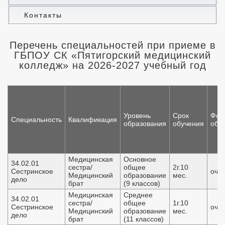
Контакты
Перечень специальностей при приеме в
ГБПОУ СК «Пятигорский медицинский
колледж» на 2026-2027 учебный год
Уровень
Срок
Фор
Специальность
Квалификация
образования
обучения
обу
Медицинская
Основное
34.02.01
сестра/
общее
2г.10
Сестринское
очн
Медицинский
образование
мес.
дело
брат
(9 классов)
Медицинская
Среднее
34.02.01
сестра/
общее
1г.10
Сестринское
очн
Медицинский
образование
мес.
дело
брат
(11 классов)