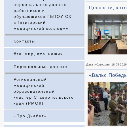
персональных данных
Ценности, кот
работников и
обучающихся ГБПОУ СК
«Пятигорский
медицинский колледж»
Контакты
#za_мир, #za_наших
Дата публикации: 18-05-2026
Персональные данные
«Вальс Побед
Региональный
медицинский
образовательный
кластер Ставропольского
края (РМОК)
«Про Диабет»