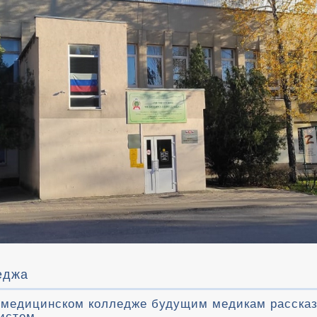
еджа
 медицинском колледже будущим медикам рассказ
истем