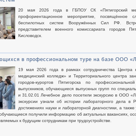
20 мая 2026 года в ГБПОУ СК «Пятигорский мед
профориентационное мероприятие, посвящённое с
беспилотных систем Вооружённых Сил РФ. Встре
представителем военного комиссариата городов Пят
Кисловодск.
ющихся в профессиональном туре на базе ООО «
19 мая 2026 года в рамках сотрудничества Центра
медицинский колледж» и Территориального центра зан
городов-курортов Пятигорска по профессионально
выпускников, обучающиеся выпускных групп по специаль
и 31.02.01 Лечебное дело посетили экскурсию в ООО «Л
экскурсии узнали об истории лабораторного дела в 
достижениях науки и лабораторной диагностики, а также
 обучающиеся получили информацию об актуальных вакансиях, осо
являемых к будущим сотрудникам при трудоустройстве.