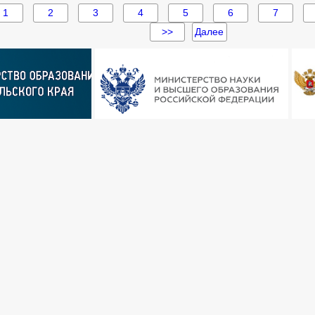
1
2
3
4
5
6
7
>>
Далее