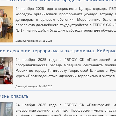
24 ноября 2025 года специалисты Центра карьеры ГБ
колледж» организовали профориентационную встречу 
договорам о целевом обучении. Мероприятие было 
перспектив дальнейшего трудоустройства в ГБПОУ СК «П
№ 1», являющейся будущим работодателем для обучающ
Дата публикации: 24-11-2025
ие идеологии терроризма и экстремизма. Киберм
24 ноября 2025 года в ГБПОУ СК «Пятигорский ме
профилактическая беседа младшего лейтенанта пол
России по городу Пятигорску Гавриловой Елизаветы Р
курса «Противодействие идеологии терроризма и экстре
Дата публикации: 24-11-2025
изнь спасать
24 ноября 2025 года в ГБПОУ СК «Пятигорский ме
внеурочные занятия в группах «Профессия - жизнь спасат
в форме эвристической беседы с элементами диск