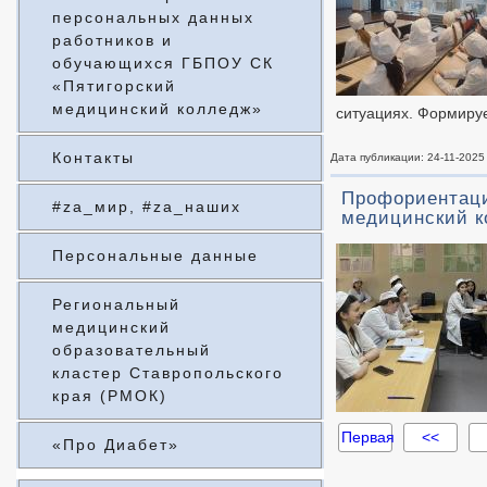
персональных данных
работников и
обучающихся ГБПОУ СК
«Пятигорский
медицинский колледж»
ситуациях. Формируе
Контакты
Дата публикации: 24-11-2025
Профориентаци
#za_мир, #za_наших
медицинский к
Персональные данные
Региональный
медицинский
образовательный
кластер Ставропольского
края (РМОК)
Первая
<<
«Про Диабет»