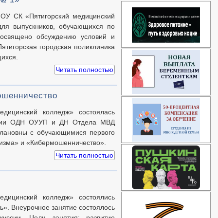
ПОУ СК «Пятигорский медицинский
для выпускников, обучающихся по
посвящено обсуждению условий и
ятигорская городская поликлиника
ихся.
Читать полностью
ошенничество
дицинский колледж» состоялась
иции ОДН ОУУП и ДН Отдела МВД
услановны с обучающимися первого
мизма» и «Кибермошенничество».
Читать полностью
дицинский колледж» состоялись
ь». Внеурочное занятие состоялось
уссии. Цели занятия: развитие