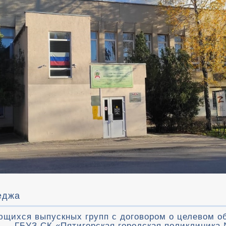
еджа
ющихся выпускных групп с договором о целевом 
 — ГБУЗ СК «Пятигорская городская поликлиника