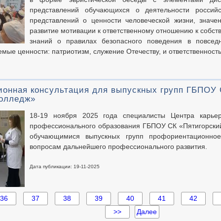
представлений обучающихся о деятельности российс
представлений о ценности человеческой жизни, знач
развитие мотивации к ответственному отношению к собств
знаний о правилах безопасного поведения в повсед
мые ценности: патриотизм, служение Отечеству, и ответственность 
онная консультация для выпускных групп ГБПОУ 
олледж»
18-19 ноября 2025 года специалисты Центра карье
профессионального образования ГБПОУ СК «Пятигорски
обучающимися выпускных групп профориентационное
вопросам дальнейшего профессионального развития.
Дата публикации: 19-11-2025
36
37
38
39
40
41
42
>>
Далее