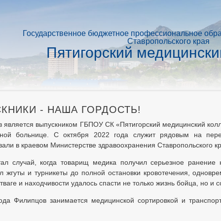
Государственное бюджетное профессиональное обр
Ставропольского края
Пятигорский медицински
КНИКИ - НАША ГОРДОСТЬ!
 является выпускником ГБПОУ СК «Пятигорский медицинский колл
нной больнице. С октября 2022 года служит рядовым на пер
зали в краевом Министерстве здравоохранения Ставропольского кр
ал случай, когда товарищ медика получил серьезное ранение 
 жгуты и турникеты до полной остановки кровотечения, одновре
ваге и находчивости удалось спасти не только жизнь бойца, но и с
года Филипцов занимается медицинской сортировкой и транс