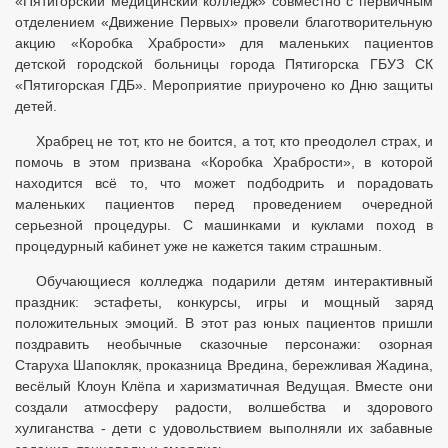
«Пятигорский медицинский колледж» совместно с первичным
отделением «Движение Первых» провели благотворительную
акцию «Коробка Храбрости» для маленьких пациентов
детской городской больницы города Пятигорска ГБУЗ СК
«Пятигорская ГДБ». Мероприятие приурочено ко Дню защиты
детей.
Храбрец не тот, кто не боится, а тот, кто преодолел страх, и
помочь в этом призвана «Коробка Храбрости», в которой
находится всё то, что может подбодрить и порадовать
маленьких пациентов перед проведением очередной
серьезной процедуры. С машинками и куклами поход в
процедурный кабинет уже не кажется таким страшным.
Обучающиеся колледжа подарили детям интерактивный
праздник: эстафеты, конкурсы, игры и мощный заряд
положительных эмоций. В этот раз юных пациентов пришли
поздравить необычные сказочные персонажи: озорная
Старуха Шапокляк, проказница Вредина, бережливая Жадина,
весёлый Клоун Клёпа и харизматичная Ведущая. Вместе они
создали атмосферу радости, волшебства и здорового
хулиганства - дети с удовольствием выполняли их забавные